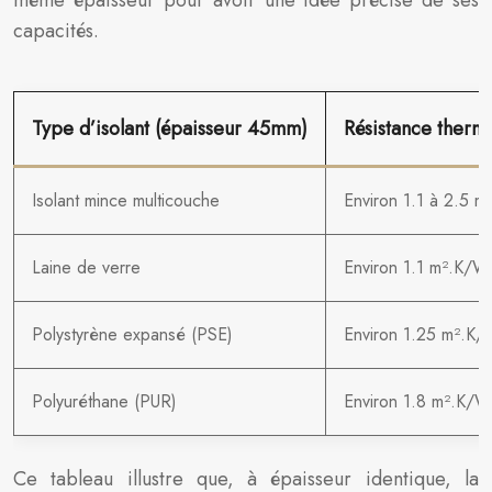
même épaisseur pour avoir une idée précise de ses
capacités.
Type d’isolant (épaisseur 45mm)
Résistance thermi
Isolant mince multicouche
Environ 1.1 à 2.5 m
Laine de verre
Environ 1.1 m².K/W
Polystyrène expansé (PSE)
Environ 1.25 m².K
Polyuréthane (PUR)
Environ 1.8 m².K/W
Ce tableau illustre que, à épaisseur identique, la