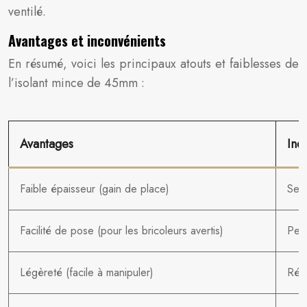
ventilé.
Avantages et inconvénients
En résumé, voici les principaux atouts et faiblesses de
l’isolant mince de 45mm :
Avantages
Inc
Faible épaisseur (gain de place)
Sens
Facilité de pose (pour les bricoleurs avertis)
Perf
Légèreté (facile à manipuler)
Rési