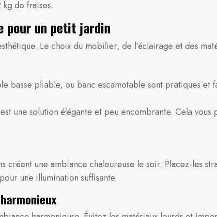
 kg de fraises.
pour un petit jardin
 esthétique. Le choix du mobilier, de l’éclairage et des ma
ble basse pliable, ou banc escamotable sont pratiques et f
 est une solution élégante et peu encombrante. Cela vous 
ns créent une ambiance chaleureuse le soir. Placez-les str
our une illumination suffisante.
n harmonieux
mbiance harmonieuse. Évitez les matériaux lourds et impos