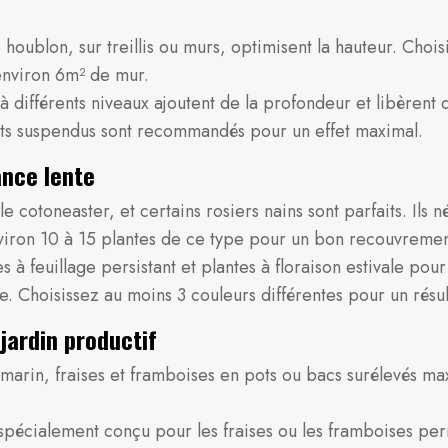
e houblon, sur treillis ou murs, optimisent la hauteur. Choi
 environ 6m² de mur.
 différents niveaux ajoutent de la profondeur et libèrent 
ts suspendus sont recommandés pour un effet maximal.
ance lente
le cotoneaster, et certains rosiers nains sont parfaits. Ils
viron 10 à 15 plantes de ce type pour un bon recouvremen
à feuillage persistant et plantes à floraison estivale pour 
e. Choisissez au moins 3 couleurs différentes pour un résu
jardin productif
omarin, fraises et framboises en pots ou bacs surélevés ma
l spécialement conçu pour les fraises ou les framboises p