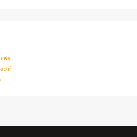
minée
ectif
e