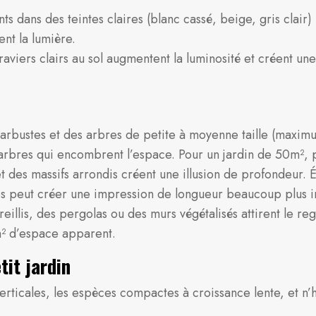
ts dans des teintes claires (blanc cassé, beige, gris clair)
nt la lumière.
raviers clairs au sol augmentent la luminosité et créent un
rbustes et des arbres de petite à moyenne taille (maximu
 arbres qui encombrent l’espace. Pour un jardin de 50m², 
 des massifs arrondis créent une illusion de profondeur. Év
es peut créer une impression de longueur beaucoup plus 
reillis, des pergolas ou des murs végétalisés attirent le r
m² d’espace apparent.
tit jardin
 verticales, les espèces compactes à croissance lente, et n’