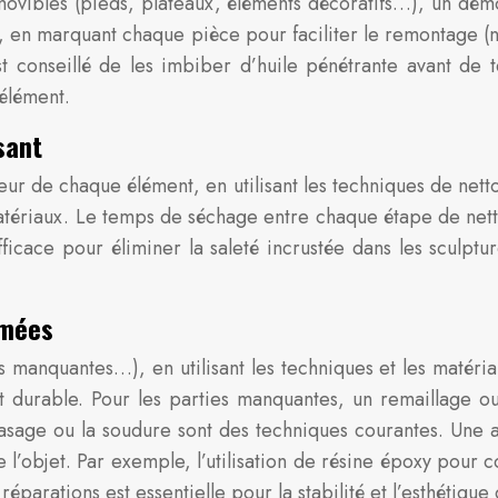
movibles (pieds, plateaux, éléments décoratifs…), un dé
on, en marquant chaque pièce pour faciliter le remontage
l est conseillé de les imbiber d’huile pénétrante avant d
 élément.
sant
r de chaque élément, en utilisant les techniques de nett
tériaux. Le temps de séchage entre chaque étape de netto
icace pour éliminer la saleté incrustée dans les sculptur
îmées
s manquantes…), en utilisant les techniques et les matéria
et durable. Pour les parties manquantes, un remaillage o
sage ou la soudure sont des techniques courantes. Une att
 de l’objet. Par exemple, l’utilisation de résine époxy pour 
parations est essentielle pour la stabilité et l’esthétique 