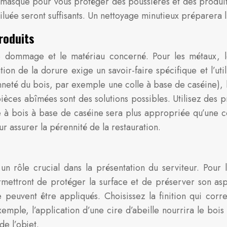
asque pour vous protéger des poussières et des produits
luée seront suffisants. Un nettoyage minutieux préparera l
roduits
e dommage et le matériau concerné. Pour les métaux, le
on de la dorure exige un savoir-faire spécifique et l’util
enneté du bois, par exemple une colle à base de caséine), 
pièces abîmées sont des solutions possibles. Utilisez des 
 à bois à base de caséine sera plus appropriée qu’une co
ur assurer la pérennité de la restauration.
ue un rôle crucial dans la présentation du serviteur. Pou
ermettront de protéger la surface et de préserver son asp
 peuvent être appliqués. Choisissez la finition qui corr
exemple, l’application d’une cire d’abeille nourrira le bois
de l’objet.