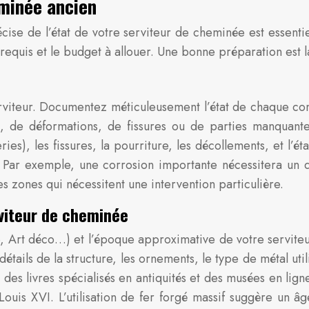
eminée ancien
cise de l’état de votre serviteur de cheminée est essenti
 requis et le budget à allouer. Une bonne préparation est l
teur. Documentez méticuleusement l’état de chaque compo
, de déformations, de fissures ou de parties manquante
es), les fissures, la pourriture, les décollements, et l’ét
on. Par exemple, une corrosion importante nécessitera un
es zones qui nécessitent une intervention particulière.
rviteur de cheminée
e, Art déco…) et l’époque approximative de votre serviteur
tails de la structure, les ornements, le type de métal util
 des livres spécialisés en antiquités et des musées en lig
Louis XVI. L’utilisation de fer forgé massif suggère un âg