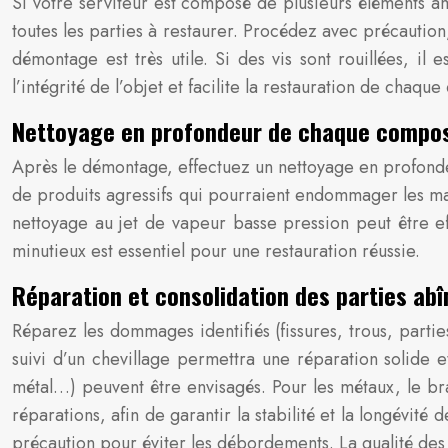
Si votre serviteur est composé de plusieurs éléments a
toutes les parties à restaurer. Procédez avec précauti
démontage est très utile. Si des vis sont rouillées, i
l’intégrité de l’objet et facilite la restauration de chaque
Nettoyage en profondeur de chaque compo
Après le démontage, effectuez un nettoyage en profondeu
de produits agressifs qui pourraient endommager les ma
nettoyage au jet de vapeur basse pression peut être eff
minutieux est essentiel pour une restauration réussie.
Réparation et consolidation des parties ab
Réparez les dommages identifiés (fissures, trous, partie
suivi d’un chevillage permettra une réparation solide 
métal…) peuvent être envisagés. Pour les métaux, le bra
réparations, afin de garantir la stabilité et la longévité
précaution pour éviter les débordements. La qualité des ré