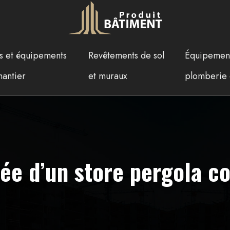
ls et équipements
Revêtements de sol
Équipemen
hantier
et muraux
plomberie 
sée d’un store pergola c