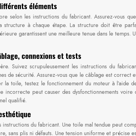
différents éléments
ore selon les instructions du fabricant. Assurez-vous que
 la structure à chaque étape. La structure doit être parf
érieure garantissent une meilleure tenue dans le temps. 
âblage, connexions et tests
ulière. Suivez scrupuleusement les instructions du fabric
rmes de sécurité. Assurez-vous que le câblage est correct 
er la toile, testez le fonctionnement du moteur à l’aide 
que incorrecte peut causer des dysfonctionnements voire d
nel qualifié.
 esthétique
s instructions du fabricant. Une toile mal tendue peut comp
cture, sans plis ni défauts. Une tension uniforme et précise