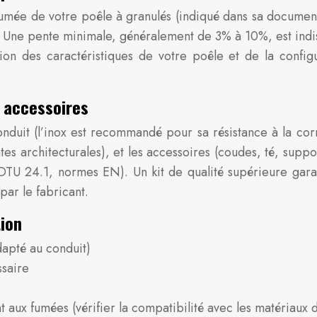
umée de votre poêle à granulés (indiqué dans sa documenta
rcée. Une pente minimale, généralement de 3% à 10%, est in
ion des caractéristiques de votre poêle et de la confi
, accessoires
conduit (l’inox est recommandé pour sa résistance à la cor
es architecturales), et les accessoires (coudes, té, suppo
U 24.1, normes EN). Un kit de qualité supérieure garanti
par le fabricant.
tion
apté au conduit)
ssaire
nt aux fumées (vérifier la compatibilité avec les matériaux 